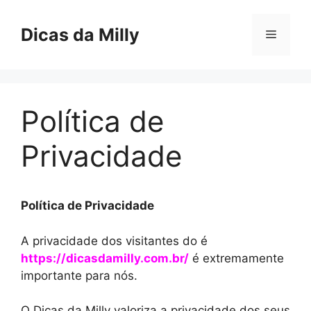
Pular
para
Dicas da Milly
Menu
o
conteúdo
Política de
Privacidade
Política de Privacidade
A privacidade dos visitantes do é
https://dicasdamilly.com.br/
é extremamente
importante para nós.
O Dicas da Milly valoriza a privacidade dos seus