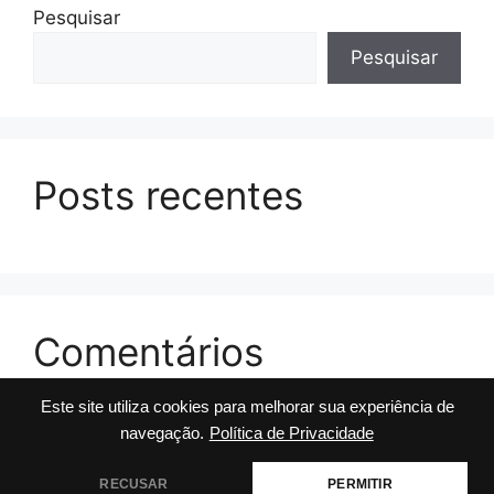
Pesquisar
Pesquisar
Posts recentes
Comentários
Este site utiliza cookies para melhorar sua experiência de
Nenhum comentário para mostrar.
navegação.
Política de Privacidade
RECUSAR
PERMITIR