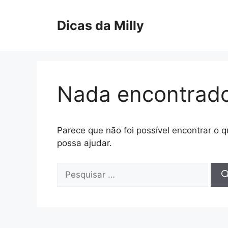
Pular
para
Dicas da Milly
o
conteúdo
Nada encontrad
Parece que não foi possível encontrar o
possa ajudar.
Pesquisar
por: