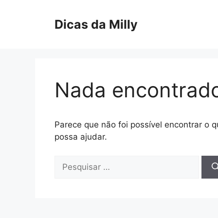
Pular
para
Dicas da Milly
o
conteúdo
Nada encontrad
Parece que não foi possível encontrar o
possa ajudar.
Pesquisar
por: